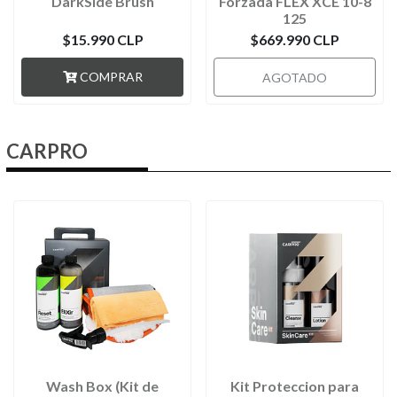
DarkSide Brush
Forzada FLEX XCE 10-8
125
$15.990 CLP
$669.990 CLP
COMPRAR
AGOTADO
CARPRO
Wash Box (Kit de
Kit Proteccion para