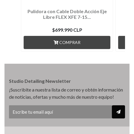
Pulidora con Cable Doble Acción Eje
Puli
Libre FLEX XFE 7-15...
$699.990 CLP
COMPRAR
Studio Detailing Newsletter
¡Suscribite a nuestra lista de correo y obtén información
de noticias, ofertas y mucho más de nuestro equipo!