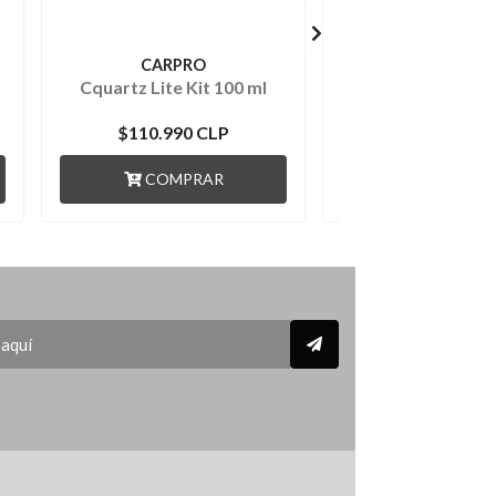
CARPRO
CARPRO
Cquartz Lite Kit 100 ml
Cquartz Gliss 
$110.990 CLP
$79.990 C
COMPRAR
AGOTADO