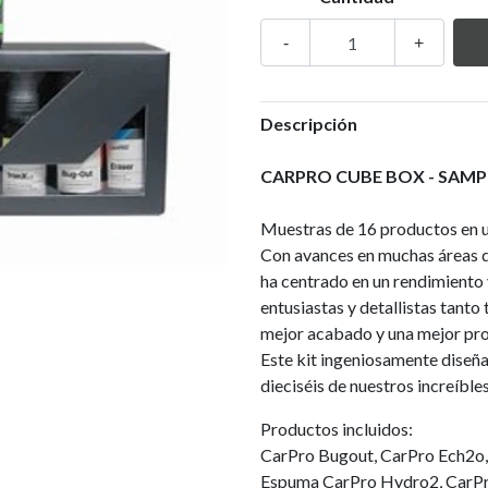
-
+
Descripción
CARPRO CUBE BOX - SAMPL
Muestras de 16 productos en u
Con avances en muchas áreas d
ha centrado en un rendimiento 
entusiastas y detallistas tant
mejor acabado y una mejor pro
Este kit ingeniosamente diseñ
dieciséis de nuestros increíble
Productos incluidos:
CarPro Bugout, CarPro Ech2o, C
Espuma CarPro Hydro2, CarPro 