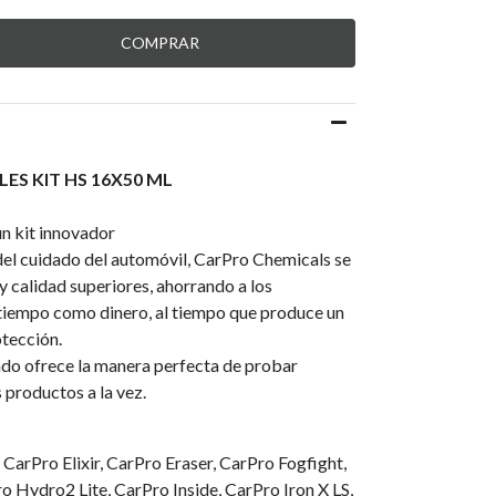
ES KIT HS 16X50 ML
n kit innovador
el cuidado del automóvil, CarPro Chemicals se
y calidad superiores, ahorrando a los
o tiempo como dinero, al tiempo que produce un
tección.
ado ofrece la manera perfecta de probar
s productos a la vez.
arPro Elixir, CarPro Eraser, CarPro Fogfight,
Hydro2 Lite, CarPro Inside, CarPro Iron X LS,