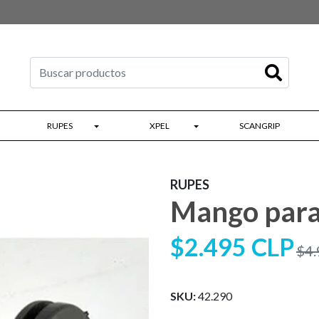
RUPES
XPEL
SCANGRIP
RUPES
Mango para
$2.495 CLP
$4.
SKU:
42.290