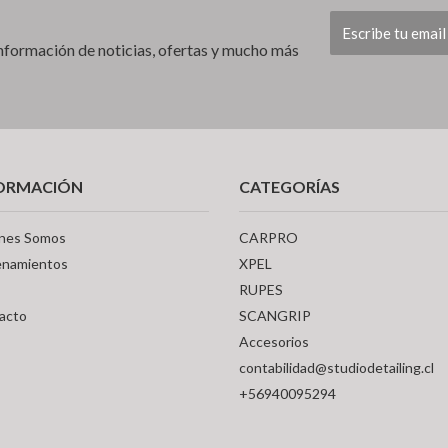
 información de noticias, ofertas y mucho más
ORMACIÓN
CATEGORÍAS
nes Somos
CARPRO
enamientos
XPEL
RUPES
acto
SCANGRIP
Accesorios
contabilidad@studiodetailing.cl
+56940095294