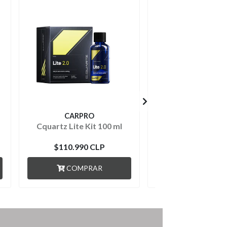
CARPRO
CARPRO
Cquartz Lite Kit 100 ml
Cquartz Gliss 
$110.990 CLP
$79.990 C
COMPRAR
AGOTADO