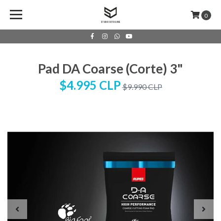
0
Pad DA Coarse (Corte) 3"
$4.995 CLP
$9.990 CLP