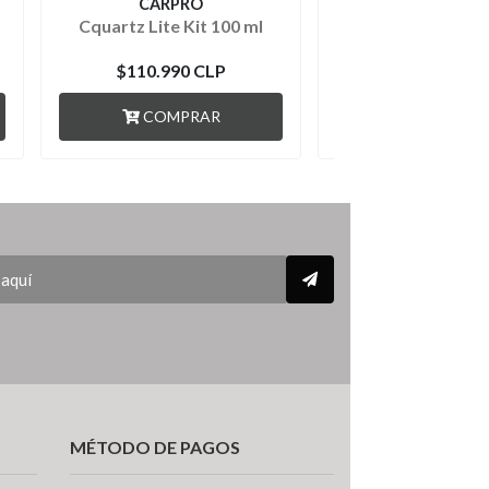
CARPRO
CARPRO
Cquartz Lite Kit 100 ml
Cquartz Gliss 
$110.990 CLP
$79.990 C
COMPRAR
AGOTADO
MÉTODO DE PAGOS