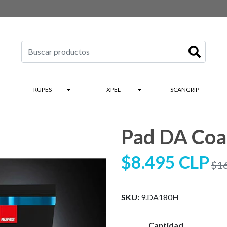
RUPES
XPEL
SCANGRIP
Pad DA Coar
$8.495 CLP
$1
SKU:
9.DA180H
Cantidad