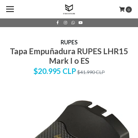
0
RUPES
Tapa Empuñadura RUPES LHR15
Mark I o ES
$20.995 CLP
$41.990 CLP